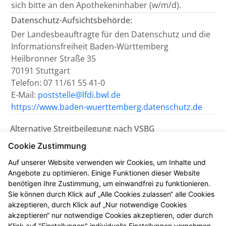
sich bitte an den Apothekeninhaber (w/m/d).
Datenschutz-Aufsichtsbehörde:
Der Landesbeauftragte für den Datenschutz und die
Informationsfreiheit Baden-Württemberg
Heilbronner Straße 35
70191 Stuttgart
Telefon: 07 11/61 55 41-0
E-Mail:
poststelle@lfdi.bwl.de
https://www.baden-wuerttemberg.datenschutz.de
Alternative Streitbeilegung nach VSBG
Wir sind bemüht, eventuelle
Cookie Zustimmung
Meinungsverschiedenheiten aus unserem Vertrag
Auf unserer Website verwenden wir Cookies, um Inhalte und
einvernehmlich beizulegen. Uns erreichen Sie dazu
Angebote zu optimieren. Einige Funktionen dieser Website
auch per E-Mail unter
hilda.apo@pharma-online.de
.
benötigen Ihre Zustimmung, um einwandfrei zu funktionieren.
Sie können durch Klick auf „Alle Cookies zulassen“ alle Cookies
Wir nehmen nicht an einem
akzeptieren, durch Klick auf „Nur notwendige Cookies
Streitbeilegungsverfahren vor einer
akzeptieren“ nur notwendige Cookies akzeptieren, oder durch
Verbraucherschlichtungsstelle teil.
Klick auf "Einstellungen" individuelle Einstellungen vornehmen.